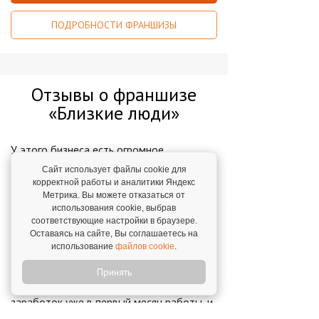
ПОДРОБНОСТИ ФРАНШИЗЫ
Отзывы о франшизе
«Близкие люди»
У этого бизнеса есть огромное
преимущество - это бизнес навсегда
Сайт использует файлы cookie для
Елена Анистенкова,
г. Бийск. 15 февраля 2021
корректной работы и аналитики Яндекс
Метрика. Вы можете отказаться от
использования cookie, выбрав
"Я радуюсь, когда отлично сработала и
соответствующие настройки в браузере.
помогла еще одной семье в Иваново"
Оставаясь на сайте, Вы соглашаетесь на
использование
файлов cookie
.
Елена Голубева,
г. Иваново. 9 ноября 2021
Принять
"Совпали все ожидания – я вышла на
заработок уже в первый месяц работы, и
это было для меня шоком."