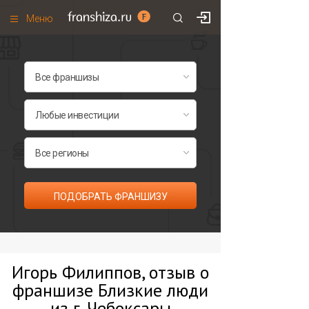
Меню
+7 (495)
671-53-63
Франшизы по категориям
Франшизы по городам
Франшизы со скидками
Рейтинг франшиз
Все франшизы списком
ПОДОБРАТЬ ФРАНШИЗУ
Игорь Филиппов, отзыв о
франшизе Близкие люди
из г. Чебоксары