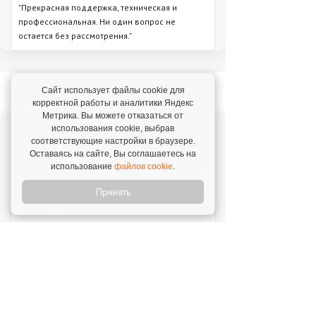
"Прекрасная поддержка, техническая и
профессиональная. Ни один вопрос не
остается без рассмотрения."
Новое на franshiza.ru
Сайт использует файлы cookie для
корректной работы и аналитики Яндекс
Метрика. Вы можете отказаться от
использования cookie, выбрав
Яндекс Лавка
соответствующие настройки в браузере.
Инвестиции: 15 000 000 ₽
Оставаясь на сайте, Вы соглашаетесь на
использование
файлов cookie
.
Принять
MIUZ DIAMONDS
Инвестиции: 12 000 000 ₽
Перчини
Инвестиции: 40 000 000 ₽
Стройкомплект