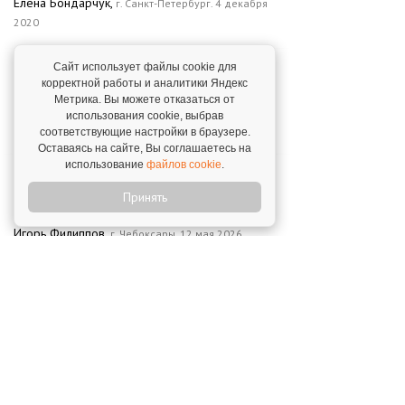
Елена Бондарчук,
г. Санкт-Петербург. 4 декабря
2020
Сайт использует файлы cookie для
"Совпали все ожидания – я вышла на
корректной работы и аналитики Яндекс
заработок уже в первый месяц работы, и
Метрика. Вы можете отказаться от
это было для меня шоком."
использования cookie, выбрав
Виктория Рожкова,
г. Серпухов. 14 апреля 2026
соответствующие настройки в браузере.
Оставаясь на сайте, Вы соглашаетесь на
использование
файлов cookie
.
""Близкие люди" – это хорошая,
добротная франшиза для тех, кто хочет
Принять
заниматься социально значимым делом."
Игорь Филиппов,
г. Чебоксары. 12 мая 2026
"Я радуюсь, когда отлично сработала и
помогла еще одной семье в Иваново"
Елена Голубева,
г. Иваново. 9 ноября 2021
Новости о франшизе