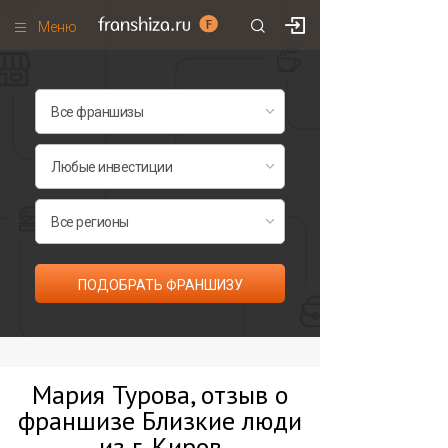
Меню
+7 (495)
671-53-63
Франшизы по категориям
Франшизы по городам
Франшизы со скидками
Рейтинг франшиз
Все франшизы списком
ПОДОБРАТЬ ФРАНШИЗУ
Мария Турова, отзыв о
франшизе Близкие люди
из г. Киров