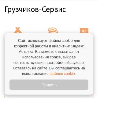
Грузчиков-Сервис
Сайт использует файлы cookie для
Паушальный
корректной работы и аналитики Яндекс
Инвестиции,
Роялти
Метрика. Вы можете отказаться от
взнос
от/до
использования cookie, выбрав
от 5 700
от 197 700
407 700
₽
соответствующие настройки в браузере.
рублей
рублей
1 497 700
Оставаясь на сайте, Вы соглашаетесь на
₽
использование
файлов cookie
.
Принять
ПОЛУЧИТЬ БИЗНЕС-ПЛАН
ПОДРОБНОСТИ ФРАНШИЗЫ
Отзывы о франшизе