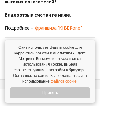
высоких показателей!
Видеоотзыв смотрите ниже.
Подробнее –
франшиза "KIBERone"
Поделиться в соцсетях
Сайт использует файлы cookie для
корректной работы и аналитики Яндекс
Метрика. Вы можете отказаться от
использования cookie, выбрав
Все отзывы
соответствующие настройки в браузере.
Оставаясь на сайте, Вы соглашаетесь на
использование
файлов cookie
.
Принять
KIBERone
Паушальный
Инвестиции,
Роялти