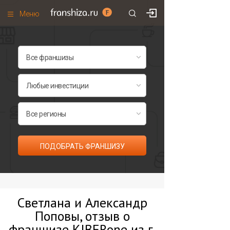
Меню
+7 (495)
671-53-63
Франшизы по категориям
Франшизы по городам
Франшизы со скидками
Рейтинг франшиз
Все франшизы списком
ПОДОБРАТЬ ФРАНШИЗУ
Светлана и Александр
Поповы, отзыв о
франшизе KIBERone из г.