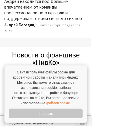
Андрей находится под большим
впечатлением от команды
профессионалов по открытию и
поддерживает с ними связь до сих пор
Андрей Беседин,
г. Екатеринбург. 27 декабря
2021
Новости о франшизе
«ПивКо»
Сайт использует файлы cookie для
Самые бодрые франшизы 2018 года
корректной работы и аналитики Яндекс
Метрика. Вы можете отказаться от
14 декабря 2018
использования cookie, выбрав
соответствующие настройки в браузере.
Такого "Пив&Ко" еще не было!
Оставаясь на сайте, Вы соглашаетесь на
использование
файлов cookie
.
9 января 2024
Принять