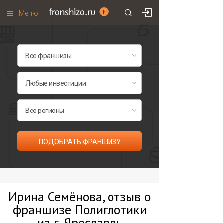
Меню
+7 (495)
671-53-63
Франшизы по категориям
Франшизы по городам
Франшизы со скидками
Рейтинг франшиз
Все франшизы списком
ПОДОБРАТЬ ФРАНШИЗУ
Ирина Семёнова, отзыв о
франшизе Полиглотики
из г. Ярославль