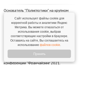
Основатель "Полиглотики" на крупном
бизнес-форуме
Сайт использует файлы cookie для
12 ноября 2019
корректной работы и аналитики Яндекс
Метрика. Вы можете отказаться от
использования cookie, выбрав
"Полиглотики" на конференции
соответствующие настройки в браузере.
"Эдьюкейтор-2021"
Оставаясь на сайте, Вы соглашаетесь на
26 октября 2021
использование
файлов cookie
.
Принять
"Полиглотики" примут участие в
конференции "Франчайзинг 2021.
Перезагрузка"
23 сентября 2021