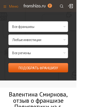
Меню
+7 (495)
671-53-63
Франшизы по категориям
Франшизы по городам
Франшизы со скидками
Рейтинг франшиз
Все франшизы списком
ПОДОБРАТЬ ФРАНШИЗУ
Валентина Смирнова,
отзыв о франшизе
Полиглотики из г.