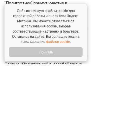
"Полиглотики" примут участие в
конференции "Франчайзинг 2021.
Сайт использует файлы cookie для
Перезагрузка"
корректной работы и аналитики Яндекс
23 сентября 2021
Метрика. Вы можете отказаться от
использования cookie, выбрав
соответствующие настройки в браузере.
«Полиглотики» – призеры фестиваля
Оставаясь на сайте, Вы соглашаетесь на
White Night Startup 2021
использование
файлов cookie
.
20 октября 2021
Принять
Первые "Полиглотики" в Азербайджане
21 октября 2019
Открой свой бизнес под известным брендом!