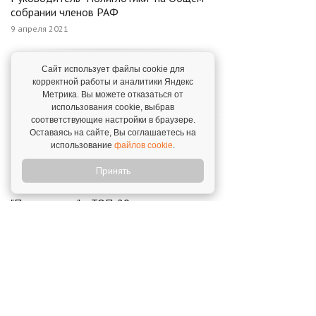
собрании членов РАФ
9 апреля 2021
"Полиглотики" на Акселераторе по
Сайт использует файлы cookie для
созданию франшиз
корректной работы и аналитики Яндекс
Метрика. Вы можете отказаться от
24 октября 2023
использования cookie, выбрав
соответствующие настройки в браузере.
"Полиглотики" в ТОП-10 франшиз с
Оставаясь на сайте, Вы соглашаетесь на
использование
файлов cookie
.
инвестициями 1-5 млн Р
23 июня 2023
Принять
"Полиглотики" в ТОП-20 самых активных
франшиз 2023 года
26 декабря 2023