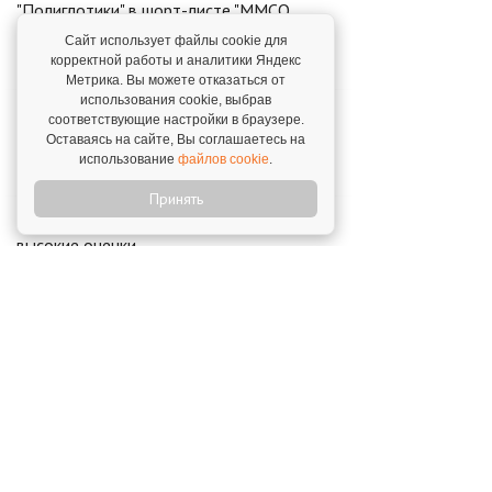
"Полиглотики" в шорт-листе "ММСО
Премия года"
Сайт использует файлы cookie для
23 декабря 2024
корректной работы и аналитики Яндекс
Метрика. Вы можете отказаться от
использования cookie, выбрав
Полиглотики на 2 месте в ТОП-50 школ
соответствующие настройки в браузере.
немецкого языка
Оставаясь на сайте, Вы соглашаетесь на
использование
файлов cookie
.
20 июня 2023
Принять
Программы "Полиглотиков" получили
высокие оценки
26 октября 2020
Открой свой бизнес под известным брендом!