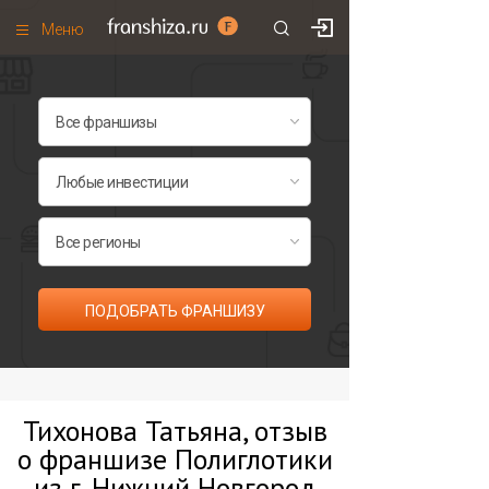
Меню
+7 (495)
671-53-63
Франшизы по категориям
Франшизы по городам
Франшизы со скидками
Рейтинг франшиз
Все франшизы списком
ПОДОБРАТЬ ФРАНШИЗУ
Тихонова Татьяна, отзыв
о франшизе Полиглотики
из г. Нижний Новгород