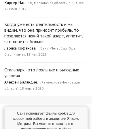
Хиргер Наталья,
Московская область, г. Видное.
19 июня 2017
Когда уже есть деятельность и мы
видим, что она приносит прибыль, то
появляется некий такой азарт, аппетит,
что хочется больше.
Лариса Кофанова,
г. Санкт-Петербург, Уфа,
Стерлитамак. 12 мая 2022
Стильпарк - это лояльные и выгодные
условия
Алексей Баландин,
г. Раменское (Московская
область). 18 марта 2020
Новости о франшизе
Сайт использует файлы cookie для
«СТИЛЬПАРК»
корректной работы и аналитики Яндекс
Метрика. Вы можете отказаться от