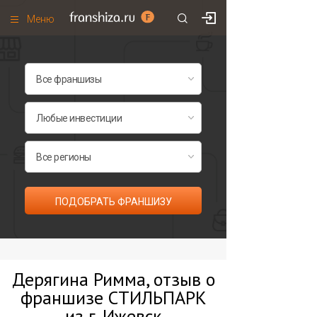
Меню
+7 (495)
671-53-63
Франшизы по категориям
Франшизы по городам
Франшизы со скидками
Рейтинг франшиз
Все франшизы списком
ПОДОБРАТЬ ФРАНШИЗУ
Дерягина Римма, отзыв о
франшизе СТИЛЬПАРК
из г. Ижевск