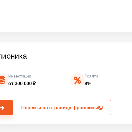
пионика
Инвестиции
Роялти
от 300 000 ₽
8%
а
Перейти на страницу франшизы