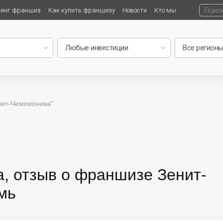
тинг франшиз
Как купить франшизу
Новости
Кто мы
нит-Чемпионика"
, отзыв о франшизе Зенит-
мь