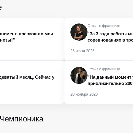
е
Отзыв о франшизе
онемент, превзошло мои
"За 3 года работы м
нозы!"
соревнованиях в тр
25 июня 2025
Отзыв о франшизе
девятый месяц. Сейчас у
"На данный момент 
приблизительно 200 д
20 ноября 2023
-Чемпионика