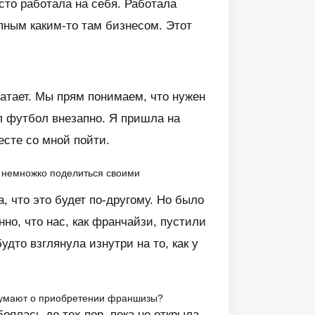
сто работала на себя. Работала
пным каким-то там бизнесом. Этот
хватает. Мы прям понимаем, что нужен
ил футбол внезапно. Я пришла на
есте со мной пойти.
е немножко поделиться своими
, что это будет по-другому. Но было
нно, что нас, как франчайзи, пустили
дто взглянула изнутри на то, как у
 думают о приобретении франшизы?
боялась до тех пор, пока не открыла