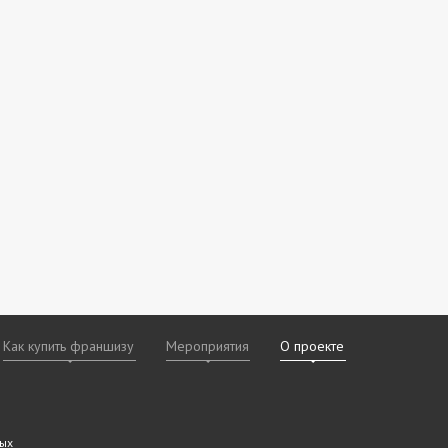
Как купить франшизу
Мероприятия
О проекте
х
даваемые
дам
ных