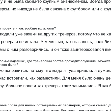
у и не была каким-то крупным бизнесменом. Всегда про
ром, но никогда не была связана с футболом или с кру
 проекте и как вообще их искали?
 подали уже заявки на других тренеров, потому что не 
тренера я не искала. У меня сын, как оказалось, полюб
 мы с ним разговорились, и он тоже заинтересовался вм
ром-Академию", где тренерский состав проходит обучение. Может
лезно было?
о понравится, потому что когда я туда пришла, я думала
нас встретили, как разместили. Для меня было очень це
утбольное поле и как тренеры тоже занимались. Я как бу
енные слова для наших потенциальных партнеров, которые сейчас
казать, что я вначале безумно боялась, когда купила, и 