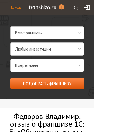
Меню
+7 (495)
671-53-63
Франшизы по категориям
Франшизы по городам
Франшизы со скидками
Рейтинг франшиз
Все франшизы списком
ПОДОБРАТЬ ФРАНШИЗУ
Федоров Владимир,
отзыв о франшизе 1С:
БухОбслуживание из г.