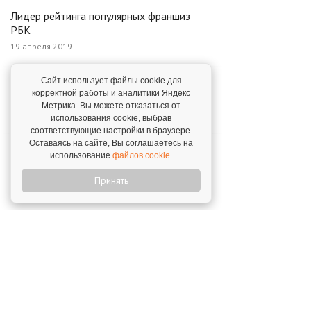
Лидер рейтинга популярных франшиз
РБК
19 апреля 2019
Сайт использует файлы cookie для
Сервис доставки Яндекс.GO в
корректной работы и аналитики Яндекс
1С:БухОбслуживании
Метрика. Вы можете отказаться от
28 июня 2021
использования cookie, выбрав
соответствующие настройки в браузере.
Оставаясь на сайте, Вы соглашаетесь на
1С:БухОбслуживание – лидер в
использование
файлов cookie
.
номинации "Стратегическое видение"
Принять
28 мая 2026
Участие 1С:БО в региональных
мероприятиях
12 декабря 2025