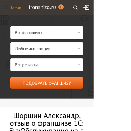
Меню
+7 (495)
671-53-63
Франшизы по категориям
Франшизы по городам
Франшизы со скидками
Рейтинг франшиз
Все франшизы списком
ПОДОБРАТЬ ФРАНШИЗУ
Шоршин Александр,
отзыв о франшизе 1С:
БухОбслуживание из г.