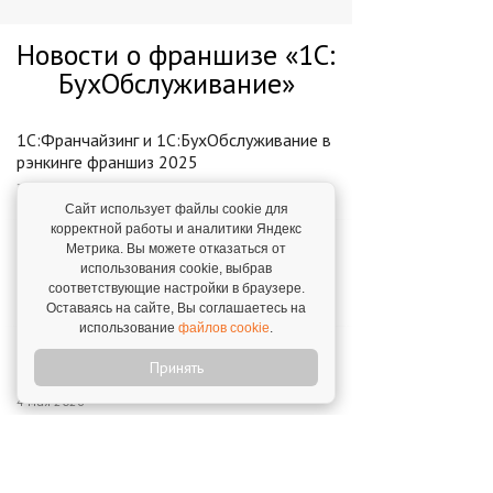
Новости о франшизе «1С:
БухОбслуживание»
1С:Франчайзинг и 1С:БухОбслуживание в
рэнкинге франшиз 2025
25 декабря 2025
Сайт использует файлы cookie для
корректной работы и аналитики Яндекс
Лидер рейтинга популярных франшиз
Метрика. Вы можете отказаться от
РБК
использования cookie, выбрав
соответствующие настройки в браузере.
19 апреля 2019
Оставаясь на сайте, Вы соглашаетесь на
использование
файлов cookie
.
Решение для быстрого старта: "Мастер
Принять
по настройке обслуживания"
4 мая 2026
Франшиза "1С:БухОбслуживание" -
победитель премии