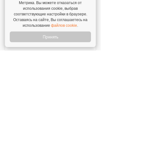
Метрика. Вы можете отказаться от
SWEETY
использования cookie, выбрав
соответствующие настройки в браузере.
Инвестиции: 1 800 000 ₽
Оставаясь на сайте, Вы соглашаетесь на
использование
файлов cookie
.
MUZLOTO
Принять
Инвестиции: 80 000 ₽
Моккано
Инвестиции: 3 000 000 ₽
Открой свой бизнес под известным брендом!
Официальный сайт франшиз
Каталог франшиз
Все франшизы
Статьи
Словарь франчайзинга
Подходит ли Вам
Ближайшие
О нас
франчайзинг
мероприятия
По категориям
Видео франшиз
Законодательство
Размещение