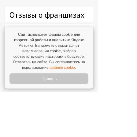
Отзывы о франшизах
Отзыв о франшизе "Каркас Тайги"
Сайт использует файлы cookie для
6 августа 2026
корректной работы и аналитики Яндекс
"С одного объекта мы зарабатываем от 1 млн
Метрика. Вы можете отказаться от
рублей – в среднем 1,3 млн рублей."
использования cookie, выбрав
соответствующие настройки в браузере.
Отзыв о франшизе "VASILCHUKI CHAIHONA
Оставаясь на сайте, Вы соглашаетесь на
№1"
использование
файлов cookie
.
4 августа 2026
"Я строю бизнес, а бренд дает фундамент и
Принять
технологии, которые уже работают."
Отзыв о франшизе "1С:БухОбслуживание"
31 июля 2026
"Прекрасная поддержка, техническая и
профессиональная. Ни один вопрос не
остается без рассмотрения."