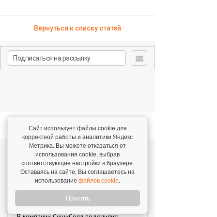
Вернуться к списку статей
Читайте также
Сайт использует файлы cookie для
корректной работы и аналитики Яндекс
Метрика. Вы можете отказаться от
Как открыть бизнес в другом городе и не
использования cookie, выбрав
остаться там навсегда
соответствующие настройки в браузере.
Оставаясь на сайте, Вы соглашаетесь на
Переезд в другой город с маленьким
использование
файлов cookie
.
ребенком – редко часть идеального
запуска бизнеса. Чаще – это страх,
Принять
сомнения и тысяча вопросов без ответов.
В компании СушиСелл поделились