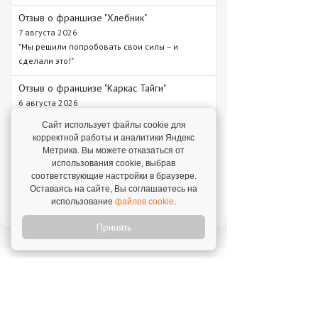
Отзыв о франшизе "Хлебник"
7 августа 2026
"Мы решили попробовать свои силы – и
сделали это!"
Отзыв о франшизе "Каркас Тайги"
6 августа 2026
"С одного объекта мы зарабатываем от 1 млн
Сайт использует файлы cookie для
рублей – в среднем 1,3 млн рублей."
корректной работы и аналитики Яндекс
Метрика. Вы можете отказаться от
Отзыв о франшизе "VASILCHUKI CHAIHONA
использования cookie, выбрав
№1"
соответствующие настройки в браузере.
4 августа 2026
Оставаясь на сайте, Вы соглашаетесь на
"Я строю бизнес, а бренд дает фундамент и
использование
файлов cookie
.
технологии, которые уже работают."
Принять
Новое на franshiza.ru
Яндекс Лавка