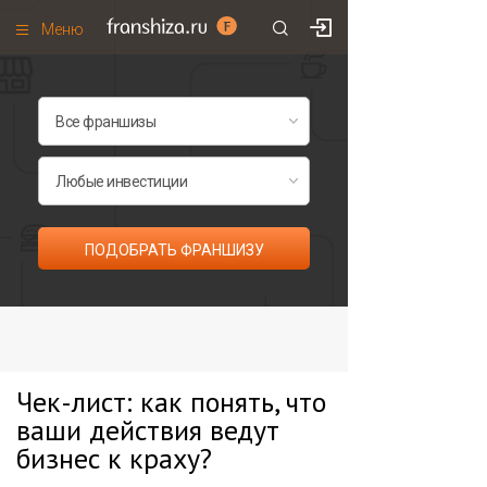
Меню
+7 (985)
700
•
00
•
85
Франшизы по категориям
Франшизы по городам
Франшизы со скидками
Рейтинг франшиз
ПОДОБРАТЬ ФРАНШИЗУ
Все франшизы списком
Чек-лист: как понять, что
ваши действия ведут
бизнес к краху?