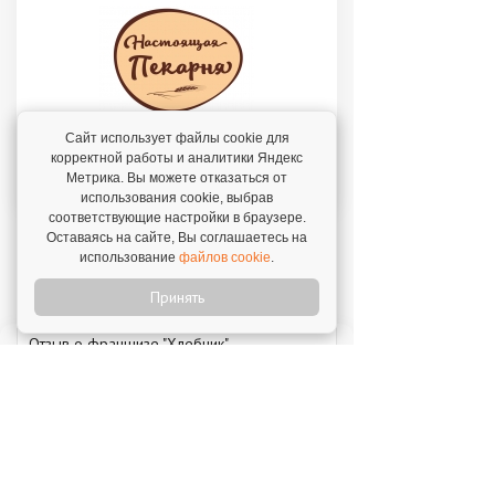
Сайт использует файлы cookie для
корректной работы и аналитики Яндекс
пекарня у дома под известным брендом с
Метрика. Вы можете отказаться от
доходом от 200 000 рублей в месяц!
использования cookie, выбрав
соответствующие настройки в браузере.
Оставаясь на сайте, Вы соглашаетесь на
использование
файлов cookie
.
Отзывы о франшизах
Принять
Отзыв о франшизе "Хлебник"
7 августа 2026
"Мы решили попробовать свои силы – и
сделали это!"
Отзыв о франшизе "Каркас Тайги"
6 августа 2026