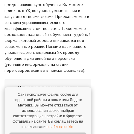
предоставляют курс обучения. Вы можете
приехать в УК, получить нужные знания и
запуститься своими силами. Приехать можно и
со своим управляющим, если его
квалификацию стоит повысить. Также можно
воспользоваться онлайн-обучением - удобный
формат, который хорошо вписывается под
современные реалии. Помимо вас и вашего
управляющего специалисты УК проведут
обучение и для линейного персонала
(уточняйте информацию на стадии
переговоров, если вы в поиске франшизы).
Мы прошлись по всем основным
этапам, которые придется преодолеть
Сайт использует файлы cookie для
на пути открытия пекарни или
корректной работы и аналитики Яндекс
аналогичной точки общепита.
Метрика. Вы можете отказаться от
использования cookie, выбрав
соответствующие настройки в браузере.
Будем рады, если эта инструкция прояснит
Оставаясь на сайте, Вы соглашаетесь на
вам моменты, для решения которых вы,
использование
файлов cookie
.
вероятно, прошерстили не одну страницу в