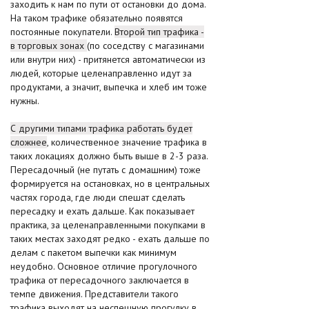
заходить к нам по пути от остановки до дома.
На таком трафике обязательно появятся
постоянные покупатели.
Второй тип трафика -
в торговых зонах
(по соседству с магазинами
или внутри них) - притянется автоматически из
людей, которые целенаправленно идут за
продуктами, а значит, выпечка и хлеб им тоже
нужны.
С другими типами трафика работать будет
сложнее
, количественное значение трафика в
таких локациях должно быть выше в 2-3 раза.
Пересадочный (не путать с домашним) тоже
формируется на остановках, но в центральных
частях города, где люди спешат сделать
пересадку и ехать дальше. Как показывает
практика, за целенаправленными покупками в
таких местах заходят редко - ехать дальше по
делам с пакетом выпечки как минимум
неудобно. Основное отличие прогулочного
трафика от пересадочного заключается в
темпе движения. Представители такого
трафика выходят на неспешную прогулку в