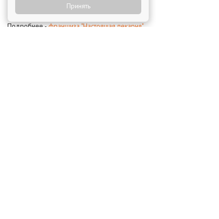
Принять
Интернете.
Подробнее -
франшиза "Настоящая пекарня"
ИНТЕРЕСНЫЕ МАТЕРИАЛЫ
ПО ТЕМЕ:
Недорогие франшизы для старта
бизнеса
Франшизы общепита
Бизнес для маленького города
Самые популярные франшизы этой
недели - что выбирают чаще всего
Типичные ошибки при выборе
франшизы - 7 советов новичку