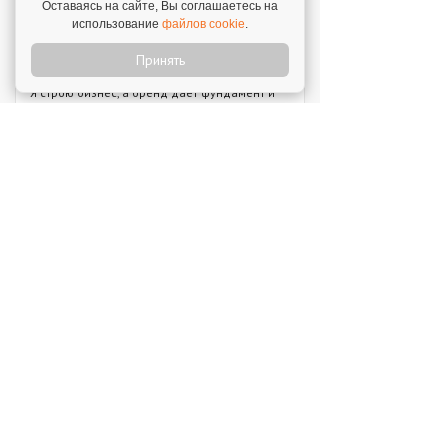
Оставаясь на сайте, Вы соглашаетесь на
использование
файлов cookie
.
Отзыв о франшизе "VASILCHUKI CHAIHONA
№1"
Принять
4 августа 2026
"Я строю бизнес, а бренд дает фундамент и
технологии, которые уже работают."
Новое на franshiza.ru
Яндекс Лавка
Инвестиции: 15 000 000 ₽
MIUZ DIAMONDS
Инвестиции: 12 000 000 ₽
Перчини
Инвестиции: 40 000 000 ₽