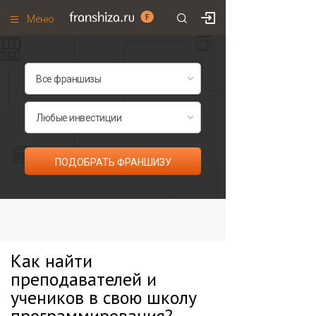
Меню
+7 (985)
700
•
00
•
85
Франшизы по категориям
Франшизы по городам
Франшизы со скидками
Рейтинг франшиз
ПОДОБРАТЬ ФРАНШИЗУ
Все франшизы списком
Как найти
преподавателей и
учеников в свою школу
программирования?