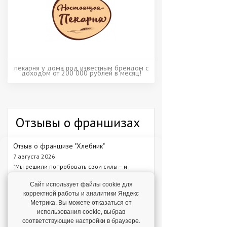
пекарня у дома под известным брендом с
доходом от 200 000 рублей в месяц!
Отзывы о франшизах
Отзыв о франшизе "Хлебник"
7 августа 2026
"Мы решили попробовать свои силы – и
сделали это!"
Сайт использует файлы cookie для
корректной работы и аналитики Яндекс
Отзыв о франшизе "Каркас Тайги"
Метрика. Вы можете отказаться от
6 августа 2026
использования cookie, выбрав
"С одного объекта мы зарабатываем от 1 млн
соответствующие настройки в браузере.
рублей – в среднем 1,3 млн рублей."