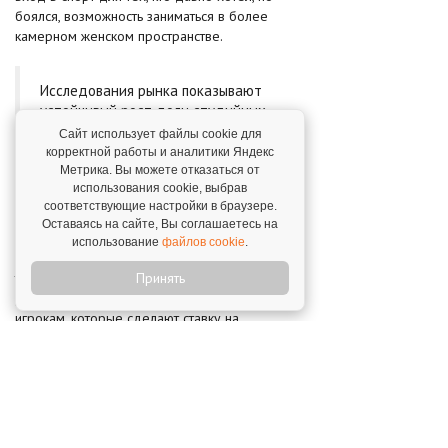
боялся, возможность заниматься в более
камерном женском пространстве.
Исследования рынка показывают
устойчивый рост доли студийных
форматов в структуре фитнес‑услуг.
Сайт использует файлы cookie для
Именно за счёт них ожидается
корректной работы и аналитики Яндекс
дальнейший прирост рынка в
Метрика. Вы можете отказаться от
горизонте 5–7 лет.
использования cookie, выбрав
соответствующие настройки в браузере.
Оставаясь на сайте, Вы соглашаетесь на
Я смотрю на ближайшие три года как на
использование
файлов cookie
.
период, когда
мягкий фитнес будет расти
темпами выше среднего по рынку
Принять
, но этот
рост удастся не всем. Он уйдёт к сильнейшим
игрокам, которые сделают ставку на
удержание, сервис и сообщество.
*крупнейшая сеть студий балета и растяжки
по количеству открытых точек в России
Подробнее –
франшиза LEVITA