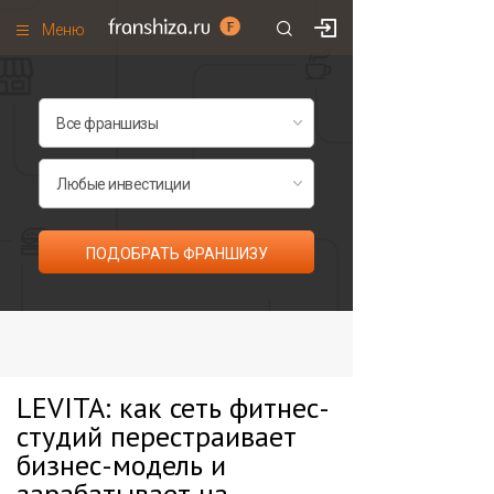
Меню
+7 (985)
700
•
00
•
85
Франшизы по категориям
Франшизы по городам
Франшизы со скидками
Рейтинг франшиз
ПОДОБРАТЬ ФРАНШИЗУ
Все франшизы списком
LEVITA: как сеть фитнес-
студий перестраивает
бизнес-модель и
зарабатывает на