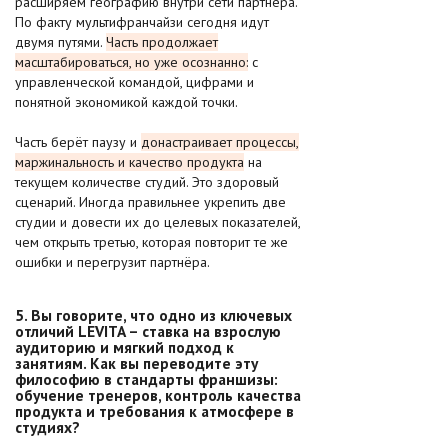
расширяем географию внутри сети партнёра.
По факту мультифранчайзи сегодня идут
двумя путями.
Часть продолжает
масштабироваться, но уже осознанно:
с
управленческой командой, цифрами и
понятной экономикой каждой точки.
Часть берёт паузу и
донастраивает процессы,
маржинальность и качество продукта
на
текущем количестве студий. Это здоровый
сценарий. Иногда правильнее укрепить две
студии и довести их до целевых показателей,
чем открыть третью, которая повторит те же
ошибки и перегрузит партнёра.
5. Вы говорите, что одно из ключевых
отличий LEVITA – ставка на взрослую
аудиторию и мягкий подход к
занятиям. Как вы переводите эту
философию в стандарты франшизы:
обучение тренеров, контроль качества
продукта и требования к атмосфере в
студиях?