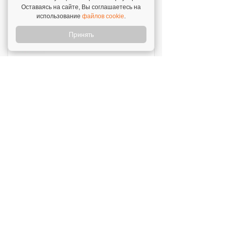
Инвестиции: 12 000 000 ₽
Оставаясь на сайте, Вы соглашаетесь на
использование
файлов cookie
.
Принять
Перчини
Инвестиции: 40 000 000 ₽
Стройкомплект
Инвестиции: 1 ₽
Мокрый нос
Инвестиции: 2 000 000 ₽
SWEETY
Инвестиции: 1 800 000 ₽
MUZLOTO
Инвестиции: 80 000 ₽