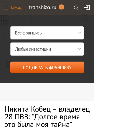
Меню
+7 (985)
700
•
00
•
85
Франшизы по категориям
Франшизы по городам
Франшизы со скидками
Рейтинг франшиз
ПОДОБРАТЬ ФРАНШИЗУ
Все франшизы списком
Никита Кобец – владелец
28 ПВЗ: "Долгое время
это была моя тайна"