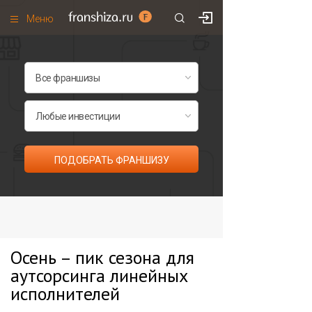
Меню
+7 (985)
700
•
00
•
85
Франшизы по категориям
Франшизы по городам
Франшизы со скидками
Рейтинг франшиз
ПОДОБРАТЬ ФРАНШИЗУ
Все франшизы списком
Осень – пик сезона для
аутсорсинга линейных
исполнителей