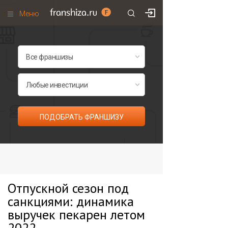
Меню
+7 (985)
700
•
00
•
85
Франшизы по категориям
Франшизы по городам
Франшизы со скидками
Рейтинг франшиз
ПОДОБРАТЬ ФРАНШИЗУ
Все франшизы списком
Отпускной сезон под
санкциями: динамика
выручек пекарен летом
2022