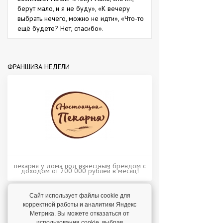
берут мало, и я не буду», «К вечеру
выбрать нечего, можно не идти», «Что-то
ещё будете? Нет, спасибо».
ФРАНШИЗА НЕДЕЛИ
пекарня у дома под известным брендом с
доходом от 200 000 рублей в месяц!
Сайт использует файлы cookie для
корректной работы и аналитики Яндекс
Метрика. Вы можете отказаться от
Отзывы о франшизах
использования cookie, выбрав