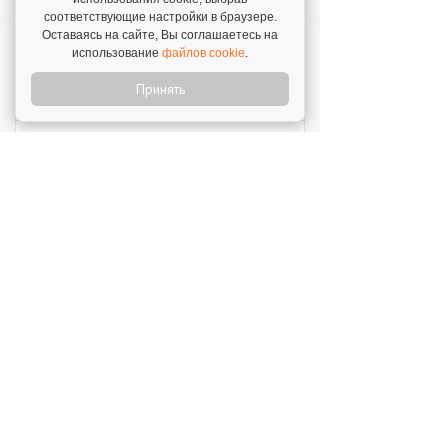
соответствующие настройки в браузере.
Оставаясь на сайте, Вы соглашаетесь на
Отзыв о франшизе "Каркас Тайги"
использование
файлов cookie
.
6 августа 2026
"С одного объекта мы зарабатываем от 1 млн
Принять
рублей – в среднем 1,3 млн рублей."
Отзыв о франшизе "VASILCHUKI CHAIHONA
№1"
4 августа 2026
"Я строю бизнес, а бренд дает фундамент и
технологии, которые уже работают."
Отзыв о франшизе "1С:БухОбслуживание"
31 июля 2026
"Прекрасная поддержка, техническая и
профессиональная. Ни один вопрос не
остается без рассмотрения."
Новое на franshiza.ru