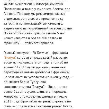
канале бизнесмена и блогера Дмитрия
Портнягина, а также у юмориста Александра
Гудкова. "Прежде мы рекламировались в
отдельных регионах, а в прошлом году
запустили полномасштабную кампанию,
нацеленную на потребителей по всей стране.
По ее итогам к нам пришли свыше 5 тыс.
новых клиентов и более 700 заявок на
франшизу", — отмечает Горнаева.
Главный конкурент Fit Service — франшиза
"Вилгуд"
, которая в предыдущий раз занял
восьмую позицию, в этом году в топ-50 не
вошел. "В 2018-м мы приняли решение о
переходе на новые договоры с франчайзи,
но заключить их успели только к концу года, —
объясняет Барно Турсунова,
соосновательница "Вилгуд". — Зная, что все
равно будем осуществлять этот переход,
контракты с присоединившимися в начале
2018 года франчайзи мы регистрировать не
стали — подали все в Роспатент разом". Всего,