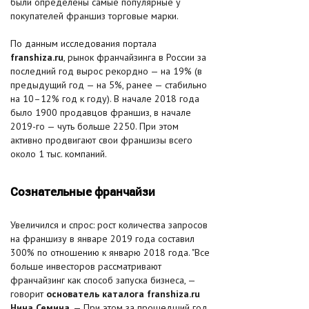
были определены самые популярные у
покупателей франшиз торговые марки.
По данным исследования портала
franshiza.ru
, рынок франчайзинга в России за
последний год вырос рекордно — на 19% (в
предыдущий год — на 5%, ранее — стабильно
на 10–12% год к году). В начале 2018 года
было 1900 продавцов франшиз, в начале
2019-го — чуть больше 2250. При этом
активно продвигают свои франшизы всего
около 1 тыс. компаний.
Сознательные франчайзи
Увеличился и спрос: рост количества запросов
на франшизу в январе 2019 года составил
300% по отношению к январю 2018 года. "Все
больше инвесторов рассматривают
франчайзинг как способ запуска бизнеса, —
говорит
основатель каталога franshiza.ru
Нина Семина
. — При этом за прошедший год