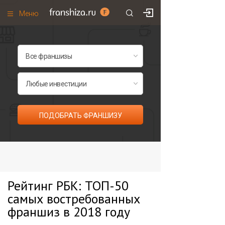
Меню
+7 (985)
700
•
00
•
85
Франшизы по категориям
Франшизы по городам
Франшизы со скидками
Рейтинг франшиз
ПОДОБРАТЬ ФРАНШИЗУ
Все франшизы списком
Рейтинг РБК: ТОП-50
самых востребованных
франшиз в 2018 году