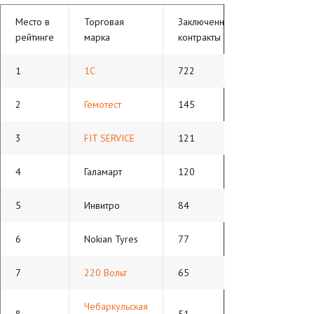
Место в
Торговая
Заключенные
рейтинге
марка
контракты
1
1С
722
2
Гемотест
145
3
FIT SERVICE
121
4
Галамарт
120
5
Инвитро
84
6
Nokian Tyres
77
7
220 Вольт
65
Чебаркульская