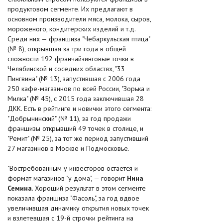
продуктовом сегменте. Их предлагают в
основном производители мяса, молока, сыров,
мороженого, кондитерских изделий и т.д.
Среди них — франшиза "Чебаркульская птица"
(№ 8), открывшая за три года в общей
сложности 192 франчайзинговые точки в
Челябинской и соседних областях, "33
Пингвина" (№ 13), запустившая с 2006 года
250 кафе-магазинов по всей России, "Зорька и
Милка" (№ 45), с 2015 года заключившая 28
ДКК. Есть в рейтинге и новички этого сегмента:
"Добрынинский" (№ 11), за год продажи
франшизы открывший 49 точек в столице, и
"Ремит" (№ 25), за тот же период запустивший
27 магазинов в Москве и Подмосковье.
"Востребованным у инвесторов остается и
формат магазинов "у дома", — говорит
Нина
Семина
. Хороший результат в этом сегменте
показала франшиза "Фасоль", за год вдвое
увеличившая динамику открытия новых точек
и взлетевшая с 19-й строчки рейтинга на