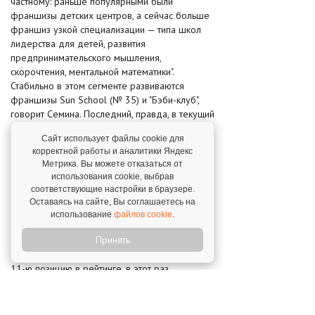
частному: раньше популярными были
франшизы детских центров, а сейчас больше
франшиз узкой специализации — типа школ
лидерства для детей, развития
предпринимательского мышления,
скорочтения, ментальной математики".
Стабильно в этом сегменте развиваются
франшизы Sun School (№ 35) и "Бэби-клуб",
говорит Семина. Последний, правда, в текущий
рейтинг не вошел (в прошлогоднем занял 27-
Сайт использует файлы cookie для
ю строчку). "В 2018 году мы заключили 27
корректной работы и аналитики Яндекс
договоров с франчайзи, но зарегистрировать
Метрика. Вы можете отказаться от
в Роспатенте их не успели", — уточняет Михаил
использования cookie, выбрав
Степченков, руководитель отдела
соответствующие настройки в браузере.
франчайзинга "Бэби-клуба".
Оставаясь на сайте, Вы соглашаетесь на
использование
файлов cookie
.
Впервые спал интерес к франшизе суши-
Принять
ресторанов, уверяет
Семина
. Так, франшиза
"Суши Шоп", прежде занимавшая5-ю, а затем
11-ю позицию в рейтинге, в этот раз
"долетела" до 27-й строчки. Новых игроков в
этом сегменте практически нет. "Зато
появилось все больше франшиз фастфуда с