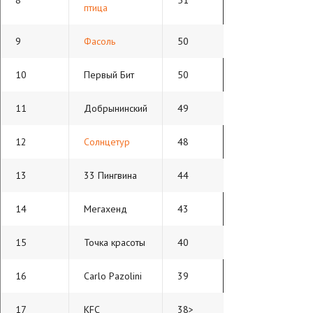
8
51
птица
9
Фасоль
50
10
Первый Бит
50
11
Добрынинский
49
12
Солнцетур
48
13
33 Пингвина
44
14
Мегахенд
43
15
Точка красоты
40
16
Carlo Pazolini
39
17
KFC
38>