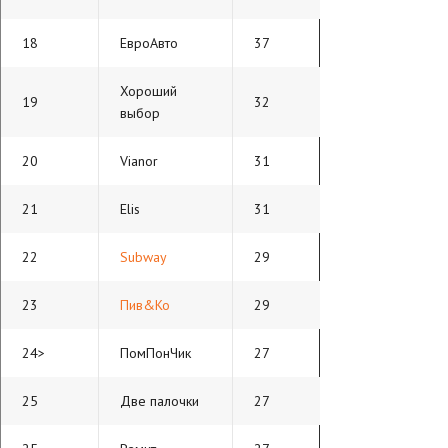
18
ЕвроАвто
37
Хороший
19
32
выбор
20
Vianor
31
21
Elis
31
22
Subway
29
23
Пив&Ко
29
24>
ПомПонЧик
27
25
Две палочки
27