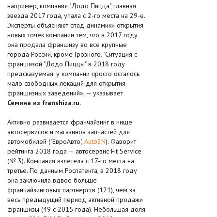
например, компания "Додо Пицца", главная
звезда 2017 года, упала с 2-го места на 29-е.
Эксперты объясняют спад динамики открытия
новых точек компании тем, что в 2017 году
она продала франшизу во все крупные
города России, кроме Грозного. "Ситуация с
франшизой "Додо Пиццы" в 2018 году
предсказуемая: у компании просто осталось
мало свободных локаций для открытия
франшизных заведений», — указывает
Семина из franshiza.ru.
Активно развивается франчайзинг в нише
автосервисов и магазинов запчастей для
автомобилей ("ЕвроАвто",
Auto3N
). Фаворит
рейтинга 2018 года — автосервис Fit Service
(№ 3). Компания взлетела с 17-го места на
третье. По данным Роспатента, в 2018 году
она заключила вдвое больше
франчайзинговых партнерств (121), чем за
весь предыдущий период активной продажи
франшизы (49 с 2015 года). Небольшая доля