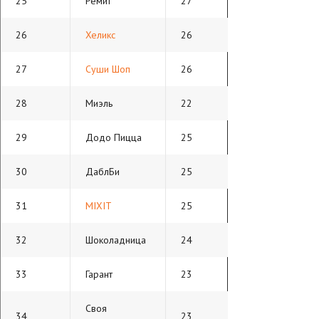
25
Ремит
27
26
Хеликс
26
27
Суши Шоп
26
28
Миэль
22
29
Додо Пицца
25
30
ДаблБи
25
31
MIXIT
25
32
Шоколадница
24
33
Гарант
23
Своя
34
23