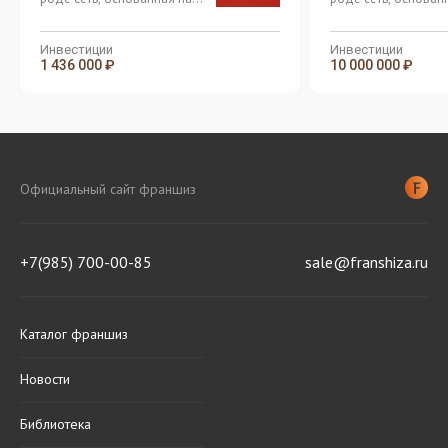
аутентичной культуре
аутентичной культу
азиатских напитков Bubble
азиатских напитков
Tea
Tea
Инвестиции
Инвестиции
1 436 000 ₽
10 000 000 ₽
Официальный сайт франшиз
+7(985) 700-00-85
sale@franshiza.ru
Каталог франшиз
Новости
Библиотека