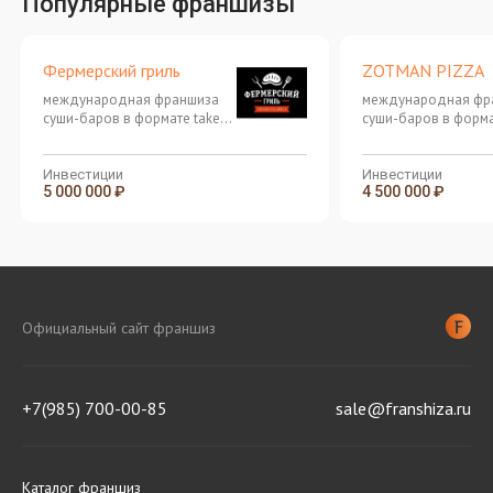
Популярные франшизы
Фермерский гриль
ZOTMAN PIZZA
международная франшиза
международная фр
суши-баров в формате take
суши-баров в форма
away и доставки японской и
away и доставки яп
паназиатской кухни
паназиатской кухни
Инвестиции
Инвестиции
5 000 000 ₽
4 500 000 ₽
Официальный сайт франшиз
+7(985) 700-00-85
sale@franshiza.ru
Каталог франшиз