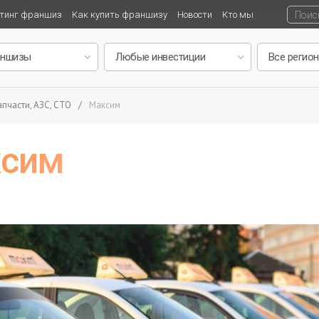
тинг франшиз
Как купить франшизу
Новости
Кто мы
пчасти, АЗС, СТО
/
Максим
ксим