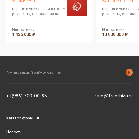
КОФЕРУСС
Balance Coffee
первая и уникальная в своем
первая и уникальна
роде сеть, основанная на
роде сеть, основан
аутентичной культуре
аутентичной культу
азиатских напитков Bubble
азиатских напитков
Tea
Tea
Инвестиции
Инвестиции
1 436 000 ₽
10 000 000 ₽
Официальный сайт франшиз
+7(985) 700-00-85
sale@franshiza.ru
Каталог франшиз
Новости