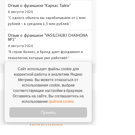
Отзыв о франшизе "Каркас Тайги"
6 августа 2026
"С одного объекта мы зарабатываем от 1 млн
рублей – в среднем 1,3 млн рублей."
Отзыв о франшизе "VASILCHUKI CHAIHONA
№1"
4 августа 2026
"Я строю бизнес, а бренд дает фундамент и
технологии, которые уже работают."
Сайт использует файлы cookie для
корректной работы и аналитики Яндекс
Новое на franshiza.ru
Метрика. Вы можете отказаться от
использования cookie, выбрав
соответствующие настройки в браузере.
Оставаясь на сайте, Вы соглашаетесь на
Яндекс Лавка
использование
файлов cookie
.
Инвестиции: 15 000 000 ₽
Принять
MIUZ DIAMONDS
Инвестиции: 12 000 000 ₽