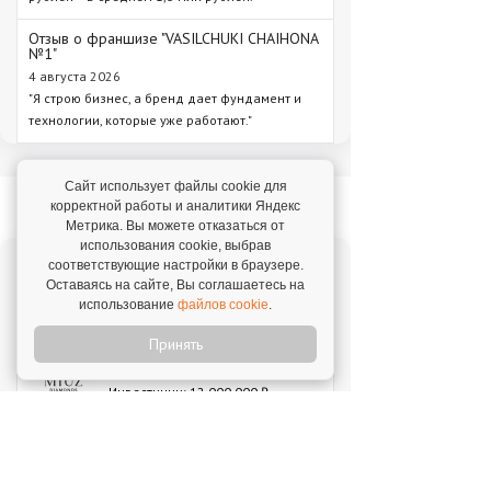
Отзыв о франшизе "VASILCHUKI CHAIHONA
№1"
4 августа 2026
"Я строю бизнес, а бренд дает фундамент и
технологии, которые уже работают."
Сайт использует файлы cookie для
Новое на franshiza.ru
корректной работы и аналитики Яндекс
Метрика. Вы можете отказаться от
использования cookie, выбрав
соответствующие настройки в браузере.
Яндекс Лавка
Оставаясь на сайте, Вы соглашаетесь на
Инвестиции: 15 000 000 ₽
использование
файлов cookie
.
Принять
MIUZ DIAMONDS
Инвестиции: 12 000 000 ₽
Перчини
Инвестиции: 40 000 000 ₽