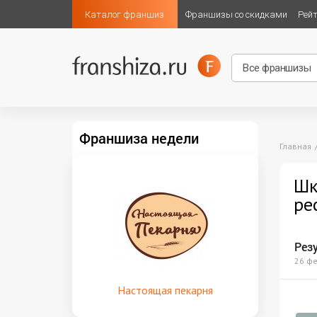
Каталог франшиз
Франшизы со скидками
Рей
Франшиза недели
Главная
Шк
ре
Рез
26 ф
Настоящая пекарня