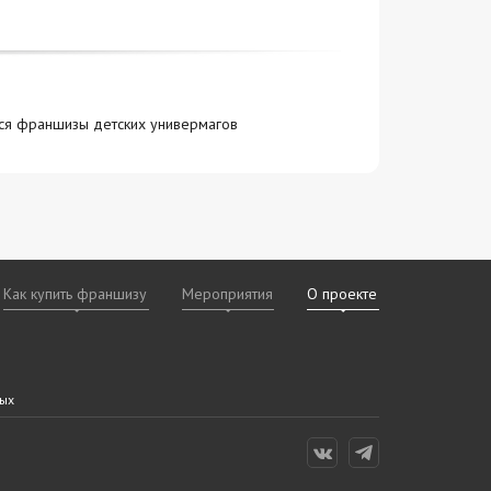
тся франшизы детских универмагов
Как купить франшизу
Мероприятия
О проекте
х
даваемые
дам
ных