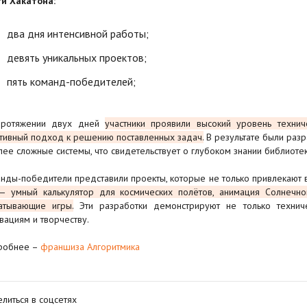
и Хакатона:
два дня интенсивной работы;
девять уникальных проектов;
пять команд-победителей;
протяжении двух дней
участники проявили высокий уровень технич
тивный подход к решению поставленных задач.
В результате были разр
лее сложные системы, что свидетельствует о глубоком знании библиотек
нды-победители представили проекты, которые не только привлекают 
— умный калькулятор для космических полётов, анимация Солнечн
атывающие игры.
Эти разработки демонстрируют не только техниче
вациям и творчеству.
робнее –
франшиза Алгоритмика
литься в соцсетях