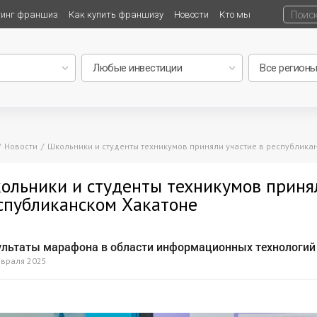
тинг франшиз
Как купить франшизу
Новости
Кто мы
Новости
Школьники и студенты техникумов приняли участие в республика
ольники и студенты техникумов принял
спубликанском Хакатоне
ультаты марафона в области информационных технологий
евраля 2025