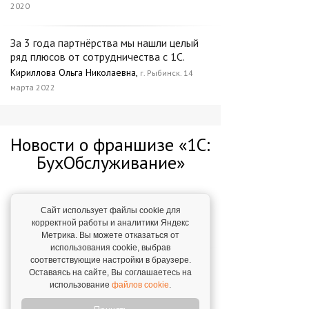
2020
За 3 года партнёрства мы нашли целый
ряд плюсов от сотрудничества с 1С.
Кириллова Ольга Николаевна,
г. Рыбинск. 14
марта 2022
Новости о франшизе «1С:
БухОбслуживание»
Лидер рейтинга популярных франшиз
РБК
Сайт использует файлы cookie для
корректной работы и аналитики Яндекс
19 апреля 2019
Метрика. Вы можете отказаться от
использования cookie, выбрав
соответствующие настройки в браузере.
Франшиза "1С:БухОбслуживание" -
Оставаясь на сайте, Вы соглашаетесь на
победитель премии
использование
файлов cookie
.
1 апреля 2019