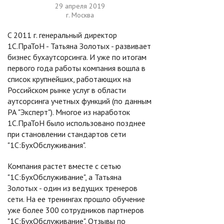
29 апреля 2019
г. Москва
C 2011 г. генеральный директор
1С.ПраТоН - Татьяна Золотых - развивает
бизнес бухаутсорсинга. И уже по итогам
первого года работы компания вошла в
список крупнейших, работающих на
Российском рынке услуг в области
аутсорсинга учетных функций (по данным
РА "Эксперт"). Многое из наработок
1С.ПраТоН было использовано позднее
при становлении стандартов сети
"1С:БухОбслуживания".
Компания растет вместе с сетью
"1С:БухОбслуживание", а Татьяна
Золотых - один из ведущих тренеров
сети. На ее тренингах прошло обучение
уже более 300 сотрудников партнеров
"1С:БухОбслуживание". Отзывы по