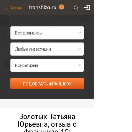
Меню
+7 (495)
671-53-63
Франшизы по категориям
Франшизы по городам
Франшизы со скидками
Рейтинг франшиз
Все франшизы списком
ПОДОБРАТЬ ФРАНШИЗУ
Золотых Татьяна
Юрьевна, отзыв о
франшизе 1С: