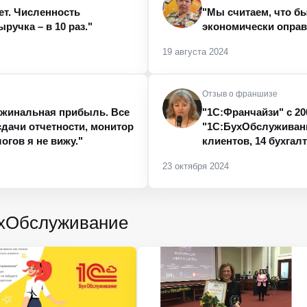
ет. Численность
"Мы считаем, что б
ручка – в 10 раз."
экономически оправ
19 августа 2024
Отзыв о франшизе
аржинальная прибыль. Все
"1С:Франчайзи" с 20
сдачи отчетности, монитор
"1С:БухОбслуживани
огов я не вижу."
клиентов, 14 бухгал
23 октября 2024
ухОбслуживание