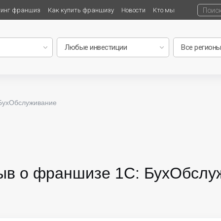
тинг франшиз
Как купить франшизу
Новости
Кто мы
БухОбслуживание
ыв о франшизе 1С: БухОбслу