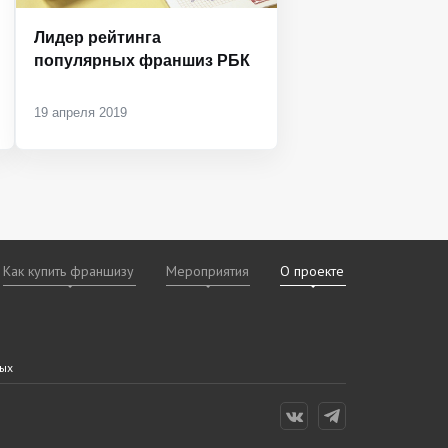
Лидер рейтинга
популярных франшиз РБК
19 апреля 2019
Как купить франшизу
Мероприятия
О проекте
х
даваемые
дам
ных