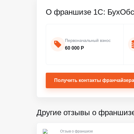
О франшизе 1С: БухОб
Первоначальный взнос
60 000 Р
Получить контакты франчайзер
Другие отзывы о франшиз
Отзыв о франшизе