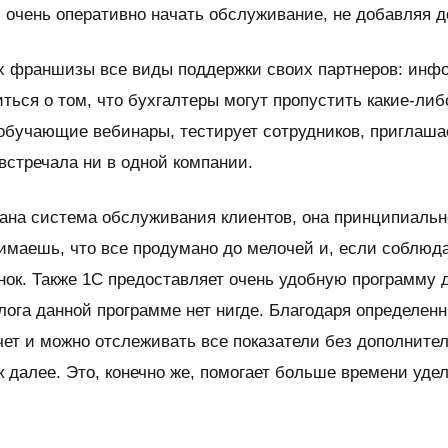
чень оперативно начать обслуживание, не добавляя до
х франшизы все виды поддержки своих партнеров: инф
ться о том, что бухгалтеры могут пропустить какие-либ
обучающие вебинары, тестирует сотрудников, приглашае
 встречала ни в одной компании.
вана система обслуживания клиентов, она принципиаль
имаешь, что все продумано до мелочей и, если соблюда
инок. Также 1С предоставляет очень удобную программу 
алога данной программе нет нигде. Благодаря определе
ет и можно отслеживать все показатели без дополнител
ак далее. Это, конечно же, помогает больше времени уде