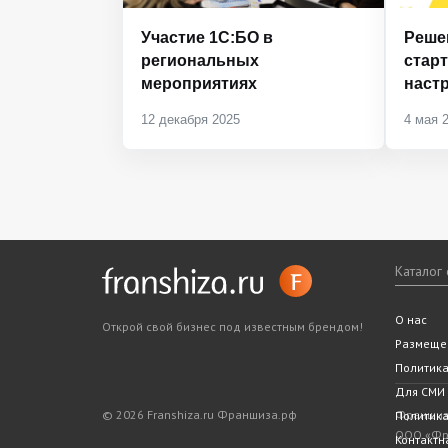
Участие 1С:БО в
Реше
региональных
старт
мероприятиях
наст
12 декабря 2025
4 мая 
Каталог
Все фра
Статьи
Словарь
Подходит
Ближайш
О нас
Открой свой бизнес под известным брендом!
Законода
5 шагов 
Размеще
Политик
Для СМИ
© 2026 Franshiza.ru Франшиза.рф
Франшиза
Политика
ООО «Фра
Контактн