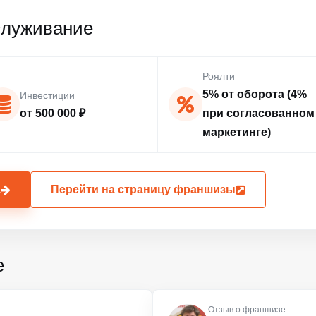
служивание
Роялти
5% от оборота (4%
Инвестиции
от 500 000 ₽
при согласованном
маркетинге)
а
Перейти на страницу франшизы
е
Отзыв о франшизе