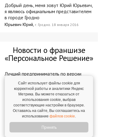
Добрый день, меня зовут Юрий Юрьевич,
я являюсь официальным представителем
в городе Гродно
Юрьевич Юрий,
г. Гродно. 18 января 2016
Новости о франшизе
«Персональное Решение»
Лучший предприниматель по версии
Ernst&Young!
Сайт использует файлы cookie для
16 февраля 2022
корректной работы и аналитики Яндекс
Метрика. Вы можете отказаться от
использования cookie, выбрав
"Персональное решение" уже в 7 странах
соответствующие настройки в браузере.
мира!
Оставаясь на сайте, Вы соглашаетесь на
использование
файлов cookie
.
22 сентября 2016
Принять
«Персональное решение» теперь в 6