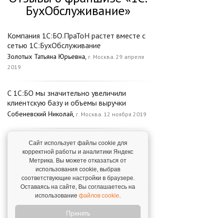
БухОбслуживание»
Компания 1С:БО.ПраТоН растет вместе с
сетью 1С:БухОбслуживание
Золотых Татьяна Юрьевна,
г. Москва. 29 апреля
2019
C 1С:БО мы значительно увеличили
клиентскую базу и объемы выручки
Собеневский Николай,
г. Москва. 12 ноября 2019
1С:БухОбслуживание - перспективное
Сайт использует файлы cookie для
направление
корректной работы и аналитики Яндекс
Немойкина Наталья Александровна,
Метрика. Вы можете отказаться от
Мордовия.
использования cookie, выбрав
3 февраля 2020
соответствующие настройки в браузере.
Оставаясь на сайте, Вы соглашаетесь на
использование
файлов cookie
.
Теперь мы легко контролируем качество
ведения учета, рентабельность клиента
Принять