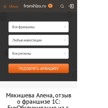
Меню
+7 (495)
671-53-63
Франшизы по категориям
Франшизы по городам
Франшизы со скидками
Рейтинг франшиз
Все франшизы списком
ПОДОБРАТЬ ФРАНШИЗУ
Мякишева Алена, отзыв
о франшизе 1С:
БухОбслуживание из г.