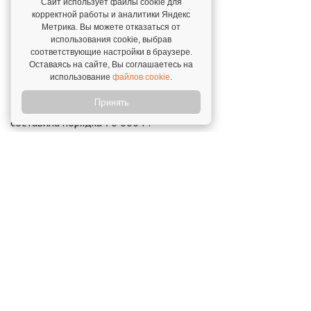
Сайт использует файлы cookie для
Это люди, это поддержка и это
корректной работы и аналитики Яндекс
конкретный, ощутимый результат."
Метрика. Вы можете отказаться от
использования cookie, выбрав
Юлия Талиновская,
г. Красногорск. 15 февраля
соответствующие настройки в браузере.
2025
Оставаясь на сайте, Вы соглашаетесь на
использование
файлов cookie
.
В августе у нас были очень хорошие
Принять
показатели – 731 000 Р. Чистая прибыль
составила порядка 70 000 Р.
Елена Васильева,
г. Москва. 27 апреля 2022
Открой свой бизнес под известным брендом!
Официальный сайт франшиз