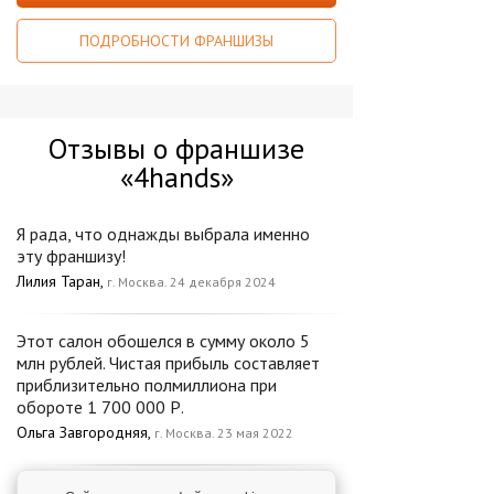
ПОДРОБНОСТИ ФРАНШИЗЫ
Отзывы о франшизе
«4hands»
Я рада, что однажды выбрала именно
эту франшизу!
Лилия Таран,
г. Москва. 24 декабря 2024
Этот салон обошелся в сумму около 5
млн рублей. Чистая прибыль составляет
приблизительно полмиллиона при
обороте 1 700 000 Р.
Ольга Завгородняя,
г. Москва. 23 мая 2022
"4hands — это не просто красивый бренд.