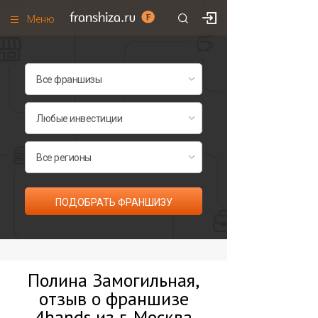
Меню
+7 (495)
671-53-63
Франшизы по категориям
Франшизы по городам
Франшизы со скидками
Рейтинг франшиз
Все франшизы списком
ПОДОБРАТЬ ФРАНШИЗУ
Полина Замогильная,
отзыв о франшизе
4hands из г. Москва