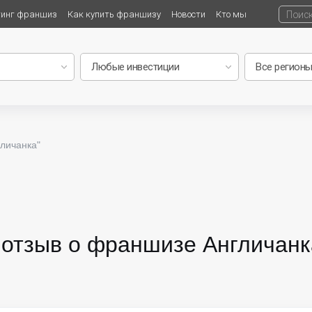
тинг франшиз
Как купить франшизу
Новости
Кто мы
личанка"
отзыв о франшизе Англичанка