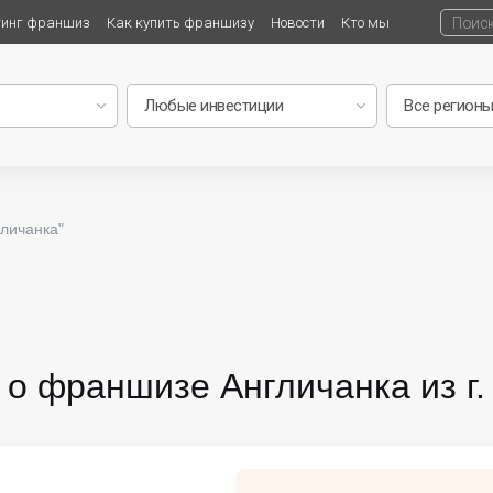
тинг франшиз
Как купить франшизу
Новости
Кто мы
личанка"
 о франшизе Англичанка из г.