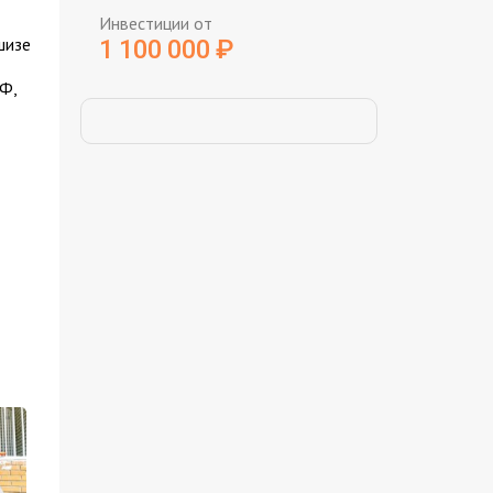
Инвестиции от
шизе
1 100 000
₽
Ф,