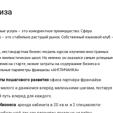
иза
ые услуги – это конкурентное преимущество. Cфера
) – это стабильно растущий рынок. Собственный языковой клуб 
нестандартная бизнес-модель курсов изучения иностранных
 лингвистических школ. Но именно он оказался самым успешным
ия на старте, низкие затраты на содержание бизнеса и
тельные параметры франшизы «АНГЛИЧАНКА»
итм пошагового развития
офиса партнёра-франчайзи.
с малого и движемся вперёд маленькими шагами, тестируя
 путь вперед для каждого.
 бизнеса
: аренда кабинета в 20 кв.м. и 2 специалиста-
большой, так как рассчитан локально на район.