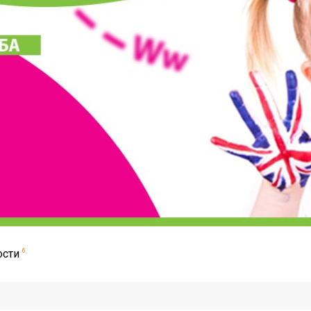
ости
6