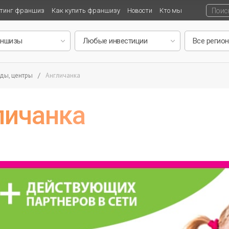
тинг франшиз
Как купить франшизу
Новости
Кто мы
ды, центры
/
Англичанка
личанка