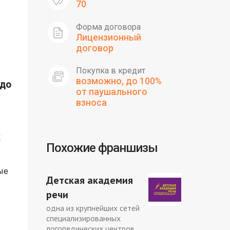
70
Форма договора
Лицензионный
договор
Покупка в кредит
возможно, до 100%
 до
от паушального
взноса
к
Похожие франшизы
ые
Детская академия
речи
одна из крупнейших сетей
специализированных
логопедических центров