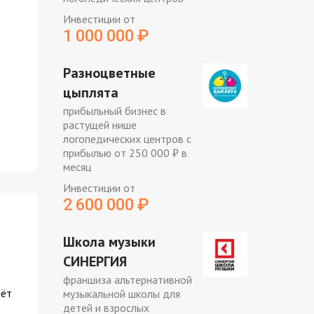
Инвестиции от
1 000 000
₽
Разноцветные
цыплята
прибыльный бизнес в
растущей нише
логопедических центров с
прибылью от 250 000 ₽ в
месяц
Инвестиции от
2 600 000
₽
Школа музыки
СИНЕРГИЯ
франшиза альтернативной
аёт
музыкальной школы для
детей и взрослых