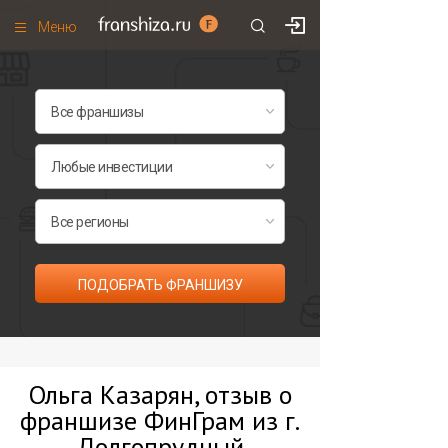
Меню
+7 (495)
671-53-63
Франшизы по категориям
Франшизы по городам
Франшизы со скидками
Рейтинг франшиз
Все франшизы списком
ПОДОБРАТЬ ФРАНШИЗУ
Ольга Казарян, отзыв о
франшизе ФинГрам из г.
Долгопрудный