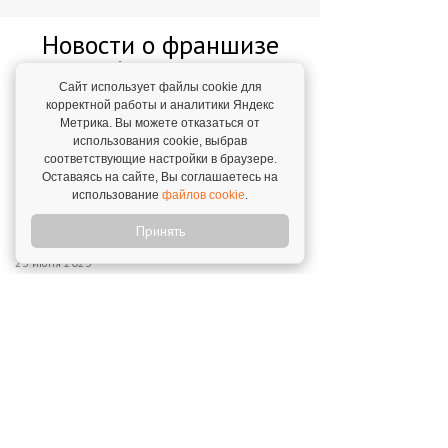
Новости о франшизе
«ФинГрам»
Сайт использует файлы cookie для
корректной работы и аналитики Яндекс
"ФинГрам" на образовательной
Метрика. Вы можете отказаться от
конференции "Эдьюкейтор"
использования cookie, выбрав
соответствующие настройки в браузере.
9 ноября 2023
Оставаясь на сайте, Вы соглашаетесь на
использование
файлов cookie
.
"ФинГрам" приглашен на форум "Сильные
Принять
идеи для нового времени"
23 июня 2023
"ФинГрам" на выставке франшиз в
Узбекистане!
30 марта 2023
Сеть детских центров "ФинГрам"
признана Лучшим социальным