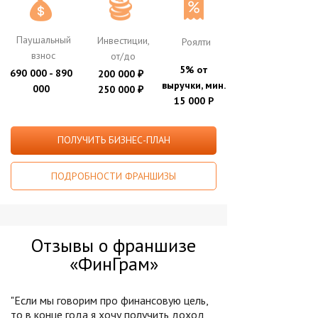
Паушальный
Инвестиции,
Роялти
взнос
от/до
5% от
690 000 - 890
200 000
₽
выручки, мин.
000
250 000
₽
15 000 Р
ПОЛУЧИТЬ БИЗНЕС-ПЛАН
ПОДРОБНОСТИ ФРАНШИЗЫ
Отзывы о франшизе
«ФинГрам»
"Если мы говорим про финансовую цель,
то в конце года я хочу получить доход