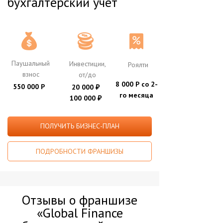
бухгалтерский учет
Паушальный
Инвестиции,
Роялти
взнос
от/до
8 000 Р со 2-
550 000 Р
20 000
₽
го месяца
100 000
₽
ПОЛУЧИТЬ БИЗНЕС-ПЛАН
ПОДРОБНОСТИ ФРАНШИЗЫ
Отзывы о франшизе
«Global Finance