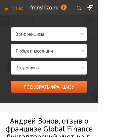
Меню
+7 (495)
671-53-63
Франшизы по категориям
Франшизы по городам
Франшизы со скидками
Рейтинг франшиз
Все франшизы списком
ПОДОБРАТЬ ФРАНШИЗУ
Андрей Зонов, отзыв о
франшизе Global Finance
бухгалтерский учет из г.