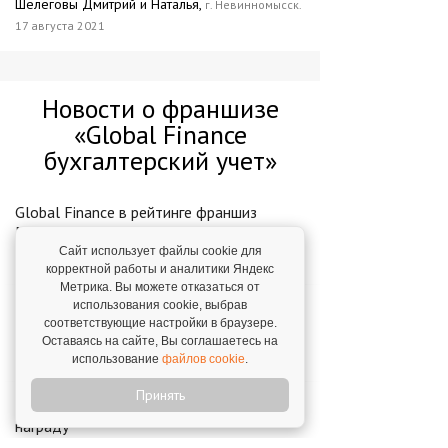
Шелеговы Дмитрий и Наталья,
г. Невинномысск.
17 августа 2021
Новости о франшизе
«Global Finance
бухгалтерский учет»
Global Finance в рейтинге франшиз
Forbes
Сайт использует файлы cookie для
23 сентября 2024
корректной работы и аналитики Яндекс
Метрика. Вы можете отказаться от
использования cookie, выбрав
Охота на клиентов Global Finance 2.0
соответствующие настройки в браузере.
Итоги
Оставаясь на сайте, Вы соглашаетесь на
11 марта 2021
использование
файлов cookie
.
Принять
Франчайзи Global Finance получили
награду