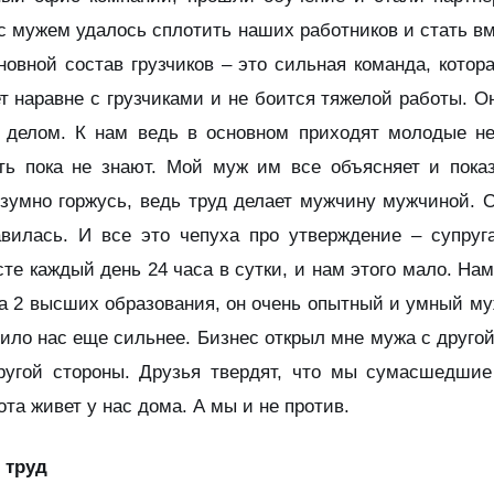
 с мужем удалось сплотить наших работников и стать 
вной состав грузчиков – это сильная команда, котора
 наравне с грузчиками и не боится тяжелой работы. О
 делом. К нам ведь в основном приходят молодые н
ать пока не знают. Мой муж им все объясняет и пока
езумно горжусь, ведь труд делает мужчину мужчиной. 
авилась. И все это чепуха про утверждение – супруг
те каждый день 24 часа в сутки, и нам этого мало. Нам 
жа 2 высших образования, он очень опытный и умный му
ило нас еще сильнее. Бизнес открыл мне мужа с друго
ругой стороны. Друзья твердят, что мы сумасшедшие
ота живет у нас дома. А мы и не против.
 труд