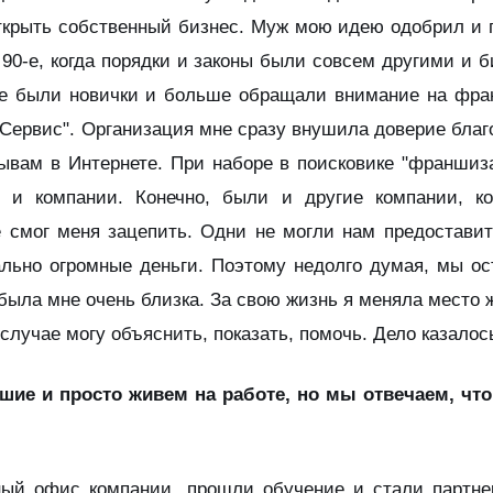
ткрыть собственный бизнес. Муж мою идею одобрил и п
90-е, когда порядки и законы были совсем другими и б
ле были новички и больше обращали внимание на фран
Сервис". Организация мне сразу внушила доверие благ
вам в Интернете. При наборе в поисковике "франшиза
и компании. Конечно, были и другие компании, к
е смог меня зацепить. Одни не могли нам предоставит
льно огромные деньги. Поэтому недолго думая, мы ост
была мне очень близка. За свою жизнь я меняла место ж
 случае могу объяснить, показать, помочь. Дело казало
ие и просто живем на работе, но мы отвечаем, что
й офис компании, прошли обучение и стали партнер