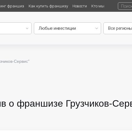
тинг франшиз
Как купить франшизу
Новости
Кто мы
зчиков-Сервис"
в о франшизе Грузчиков-Серви