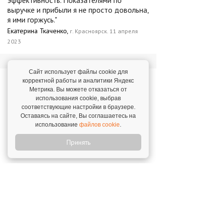
эффективность. Показателями по
выручке и прибыли я не просто довольна,
я ими горжусь."
Екатерина Ткаченко,
г. Красноярск. 11 апреля
2023
Сайт использует файлы cookie для
Новости о франшизе
корректной работы и аналитики Яндекс
Метрика. Вы можете отказаться от
«ХОЧУ ПУРИ»
использования cookie, выбрав
соответствующие настройки в браузере.
Оставаясь на сайте, Вы соглашаетесь на
Яндекс наградил "ХОЧУ ПУРИ" знаком
использование
файлов cookie
.
"Хорошее место"
4 марта 2025
Принять
"Хочу Пури" номинант "Лучшие в
индустрии. PR-кампания года"
1 декабря 2023
"Ресторанные Ведомости" проведут