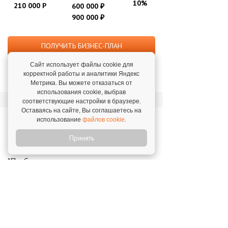
10%
210 000 Р
600 000
₽
900 000
₽
ПОЛУЧИТЬ БИЗНЕС-ПЛАН
Сайт использует файлы cookie для
ПОДРОБНОСТИ ФРАНШИЗЫ
корректной работы и аналитики Яндекс
Метрика. Вы можете отказаться от
использования cookie, выбрав
соответствующие настройки в браузере.
Оставаясь на сайте, Вы соглашаетесь на
Отзывы о франшизе
использование
файлов cookie
.
«Pedant.ru»
Принять
"Прибыль медленно, но верно, растет,
идем в гору. Планируем в дальнейшем
открывать третий сервисный центр."
Елена Занина,
г. Нижний Тагил. 15 июля 2022
"За полтора года мы смогли наработать