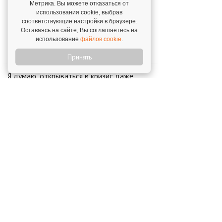
Метрика. Вы можете отказаться от
решение» за поддержку, советы и
использования cookie, выбрав
возможность общения на форуме таких
соответствующие настройки в браузере.
начинающих директоров как я
Оставаясь на сайте, Вы соглашаетесь на
Виктор Бузальский,
г. Набережные Челны. 29
использование
файлов cookie
.
января 2015
Принять
Я думаю, открываться в кризис даже
интереснее
Алексей Бурцев,
г. Чебоксары. 1 июня 2022
Новости о франшизе
«Персональное Решение»
"Персональное Решение" запускает
Аутсорсинг Evolution 4.0
24 октября 2025