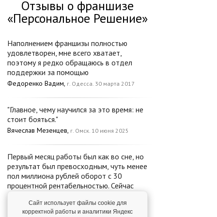
Отзывы о франшизе
«Персональное Решение»
Наполнением франшизы полностью
удовлетворен, мне всего хватает,
поэтому я редко обращаюсь в отдел
поддержки за помощью
Федоренко Вадим,
г. Одесса. 30 марта 2017
"Главное, чему научился за это время: не
стоит бояться."
Вячеслав Мезенцев,
г. Омск. 10 июня 2025
Первый месяц работы был как во сне, но
результат был превосходным, чуть менее
пол миллиона рублей оборот с 30
процентной рентабельностью. Сейчас
завершил второй месяц работы,
Сайт использует файлы cookie для
результат еще лучше. Большое спасибо
корректной работы и аналитики Яндекс
головной компании «Персональное