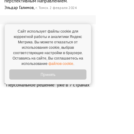
перспективным направлением."
Эльдар Галимов,
г. Томск. 2 февраля 2024
Новости о франшизе
Сайт использует файлы cookie для
корректной работы и аналитики Яндекс
«Персональное Решение»
Метрика. Вы можете отказаться от
использования cookie, выбрав
соответствующие настройки в браузере.
"Персональное Решение" запускает
Оставаясь на сайте, Вы соглашаетесь на
Аутсорсинг Evolution 4.0
использование
файлов cookie
.
24 октября 2025
Принять
"Персональное решение" уже в 7 странах
мира!
22 сентября 2016
Лучший предприниматель по версии
Ernst&Young!
16 февраля 2022