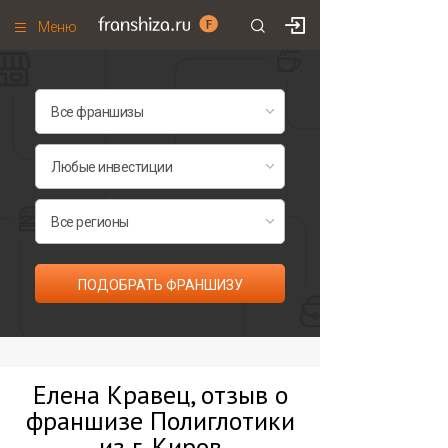
Меню
+7 (495)
671-53-63
Франшизы по категориям
Франшизы по городам
Франшизы со скидками
Рейтинг франшиз
Все франшизы списком
ПОДОБРАТЬ ФРАНШИЗУ
Елена Кравец, отзыв о
франшизе Полиглотики
из г. Киров