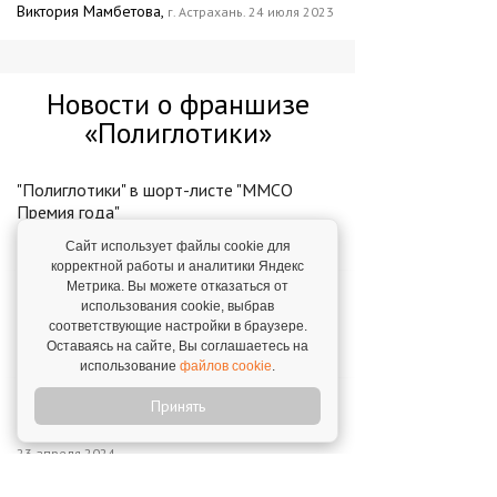
Виктория Мамбетова,
г. Астрахань. 24 июля 2023
Новости о франшизе
«Полиглотики»
"Полиглотики" в шорт-листе "ММСО
Премия года"
23 декабря 2024
Сайт использует файлы cookie для
корректной работы и аналитики Яндекс
Метрика. Вы можете отказаться от
"Полиглотики" вошли в ТОП-2 рейтинга
использования cookie, выбрав
Forbes
соответствующие настройки в браузере.
26 июня 2026
Оставаясь на сайте, Вы соглашаетесь на
использование
файлов cookie
.
Новое направление от создателей
Принять
"Полиглотики"
23 апреля 2024