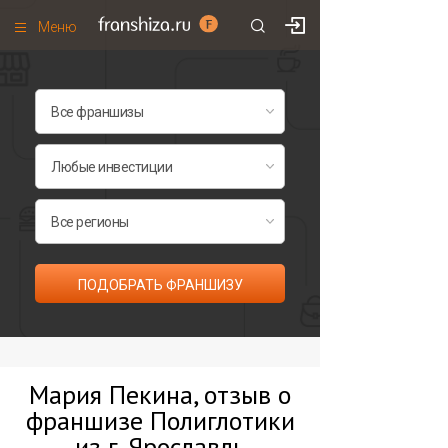
Меню
+7 (495)
671-53-63
Франшизы по категориям
Франшизы по городам
Франшизы со скидками
Рейтинг франшиз
Все франшизы списком
ПОДОБРАТЬ ФРАНШИЗУ
Мария Пекина, отзыв о
франшизе Полиглотики
из г. Ярославль