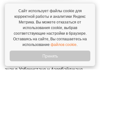
"Полиглотики" победили в конкурсе
Сайт использует файлы cookie для
"Деловые женщины"
корректной работы и аналитики Яндекс
3 декабря 2020
Метрика. Вы можете отказаться от
использования cookie, выбрав
соответствующие настройки в браузере.
"Полиглотики" на "Ярмарке франшиз"
Оставаясь на сайте, Вы соглашаетесь на
использование
файлов cookie
.
28 ноября 2019
Принять
Полиглотики зарегистрировали товарный
знак в Узбекистане и Азербайджане
6 июля 2021
Открой свой бизнес под известным брендом!